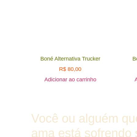
Boné Alternativa Trucker
B
R$
80,00
Adicionar ao carrinho
A
Você ou alguém qu
ama está sofrendo