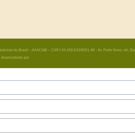
edicinal do Brasil – AAACMB – CNPJ 45.458.633/0001-86 - Av. Porto Novo, s/n, Ba
e desenvolvido por