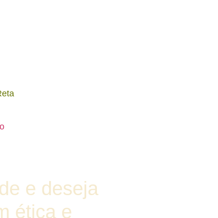
Reta
ho
úde e deseja
m ética e