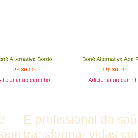
oné Alternativa Bordô
Boné Alternativa Aba 
R$
80,00
R$
80,00
dicionar ao carrinho
Adicionar ao carrin
e
É profissional da sa
 sem
transformar vidas co