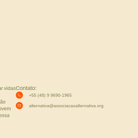
Contato:
ar vidas
+55 (48) 9 9690-1965
ção
alternativa@associacaoalternativa.org
movem
dessa