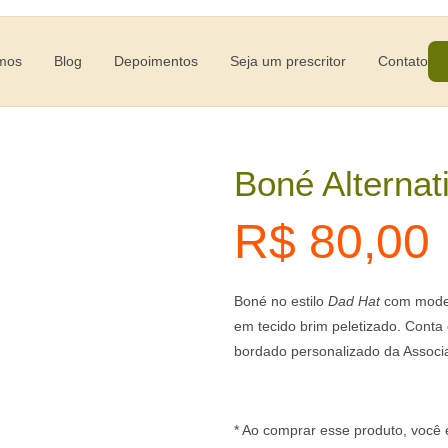
mos
Blog
Depoimentos
Seja um prescritor
Contato
Boné Alterna
R$
80,00
Boné no estilo
Dad Hat
com model
em tecido brim peletizado. Conta
bordado personalizado da Associa
* Ao comprar esse produto, você e