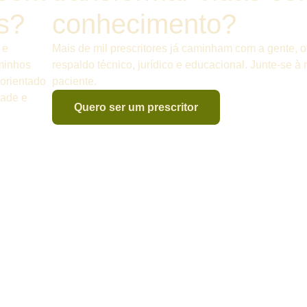
es?
conhecimento?
 e
Mais de mil prescritores já caminham com a gente,
minhos
respaldo técnico, jurídico e educacional. Junte-se 
 orientado
paciente.
ade e
Quero ser um prescritor