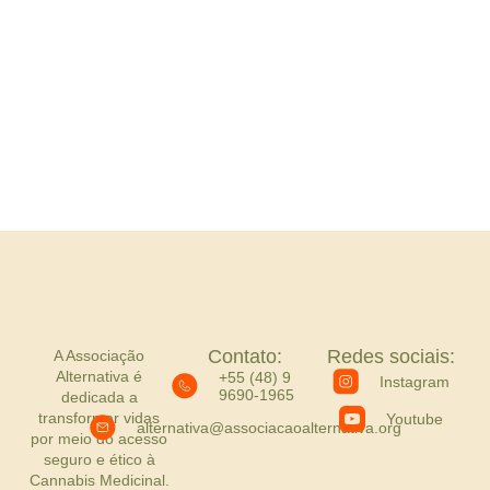
Contato:
Redes sociais:
A Associação
Alternativa é
+55 (48) 9
Instagram
9690-1965
dedicada a
transformar vidas
Youtube
alternativa@associacaoalternativa.org
por meio do acesso
seguro e ético à
Cannabis Medicinal.