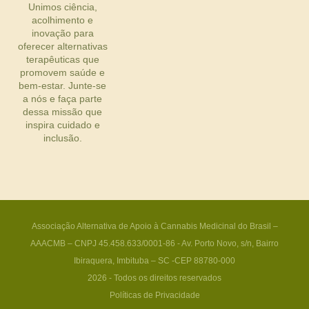
Unimos ciência,
acolhimento e
inovação para
oferecer alternativas
terapêuticas que
promovem saúde e
bem-estar. Junte-se
a nós e faça parte
dessa missão que
inspira cuidado e
inclusão.
Associação Alternativa de Apoio à Cannabis Medicinal do Brasil –
AAACMB – CNPJ 45.458.633/0001-86 - Av. Porto Novo, s/n, Bairro
Ibiraquera, Imbituba – SC -CEP 88780-000
2026 - Todos os direitos reservados
Políticas de Privacidade