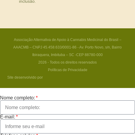
inclusão.
Associação Alternativa de Apoio à Cannabis Medicinal do Brasil –
AAACMB – CNPJ 45.458.633/0001-86 - Av. Porto Novo, s/n, Bairro
Ibiraquera, Imbituba – SC -CEP 88780-000
2026 - Todos os direitos reservados
Políticas de Privacidade
Site desenvolvido por
Nome completo:
E-mail: